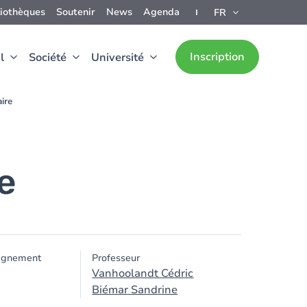
liothèques
Soutenir
News
Agenda
FR
Inscription
l
Société
Université
ire
e
ignement
Professeur
Vanhoolandt Cédric
Biémar Sandrine