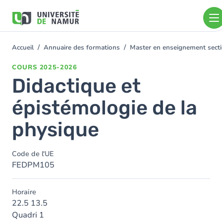
Aller au contenu principal
Aller
au
contenu
principal
Accueil
Annuaire des formations
Master en enseignement sect
You
are
COURS
2025-2026
here
Didactique et
épistémologie de la
physique
Code de l'UE
FEDPM105
Horaire
22.5 13.5
Quadri 1