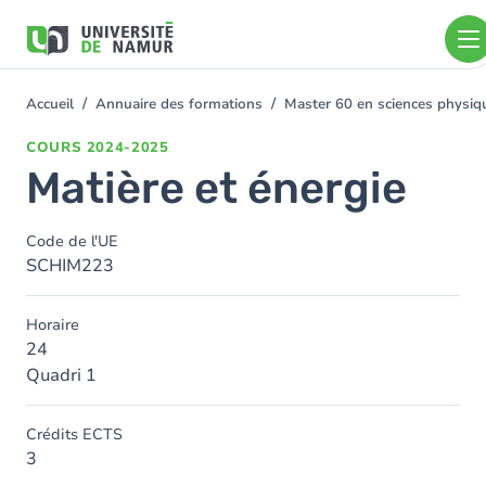
Aller au contenu principal
Aller
au
contenu
principal
Accueil
Annuaire des formations
Master 60 en sciences physi
You
are
COURS
2024-2025
here
Matière et énergie
Code de l'UE
SCHIM223
Horaire
24
Quadri 1
Crédits ECTS
3