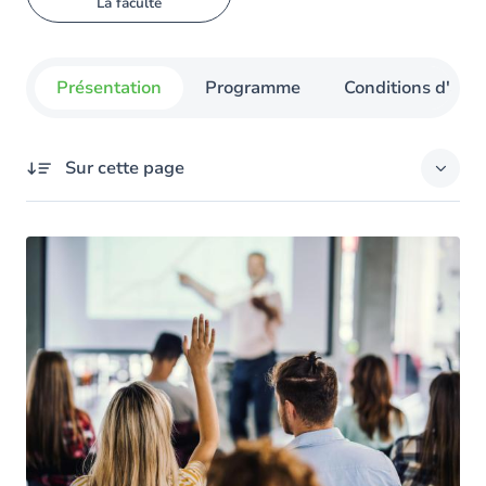
La faculté
Présentation
Programme
Conditions d'admi
Sur cette page
Présentation
Vos objectifs
Les atouts de la formation à l’UNamur
Le programme
Les autres masters en gestion
Et après le master