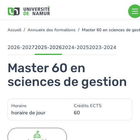
Aller au contenu principal
Aller
au
contenu
principal
Accueil
Annuaire des formations
Master 60 en sciences de ge
You
are
here
2026-2027
2025-2026
2024-2025
2023-2024
Master 60 en
sciences de gestion
Horaire
Crédits ECTS
horaire de jour
60