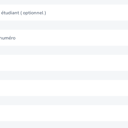
 étudiant
( optionnel )
 numéro