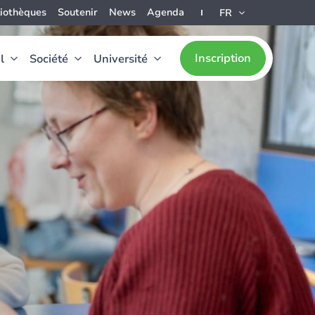
liothèques
Soutenir
News
Agenda
FR
Inscription
l
Société
Université