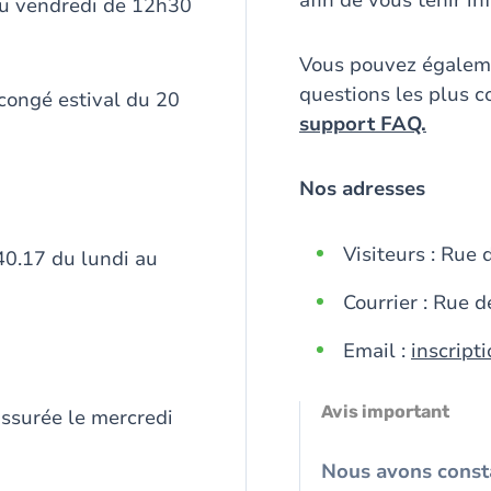
afin de vous tenir i
au vendredi de 12h30
Vous pouvez égaleme
questions les plus
 congé estival du 20
support FAQ.
Nos adresses
Visiteurs : Rue
0.17 du lundi au
Courrier : Rue 
Email :
inscrip
Avis important
assurée le mercredi
Nous avons const