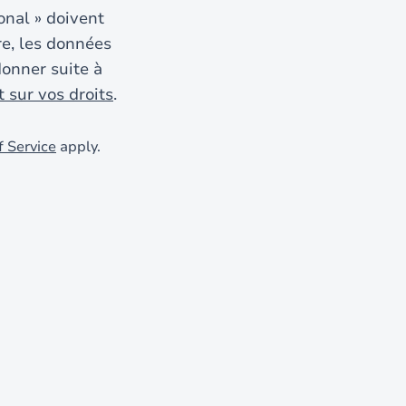
onal »
doivent
e, les données
donner suite à
 sur vos droits
.
f Service
apply.