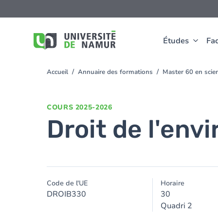
Aller au contenu principal
Aller
au
contenu
principal
Études
Fac
Accueil
Annuaire des formations
Master 60 en scie
You
are
here
COURS
2025-2026
Droit de l'en
Code de l'UE
Horaire
DROIB330
30
Quadri 2