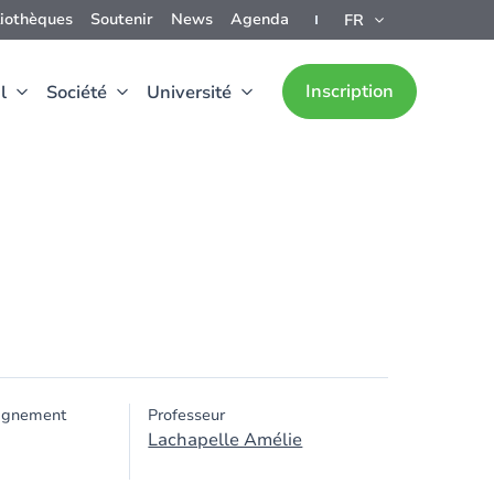
liothèques
Soutenir
News
Agenda
FR
Inscription
l
Société
Université
ignement
Professeur
Lachapelle Amélie