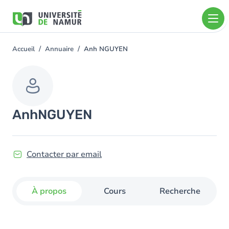
Aller au contenu principal
Aller
au
contenu
principal
Accueil
Annuaire
Anh NGUYEN
You
are
here
Anh
NGUYEN
Contacter par email
À propos
Cours
Recherche