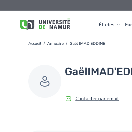
Aller au contenu principal
Aller
au
contenu
principal
Études
Fac
Accueil
Annuaire
Gaël IMAD'EDDINE
You
are
here
Gaël
IMAD'ED
Contacter par email