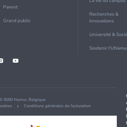
La vie du campus
Parent
Recherches &
Grand public
Innovations
Université & Soci
Soutenir l'UNamu
 B-5000 Namur, Belgique
cookies
Conditions générales de facturation