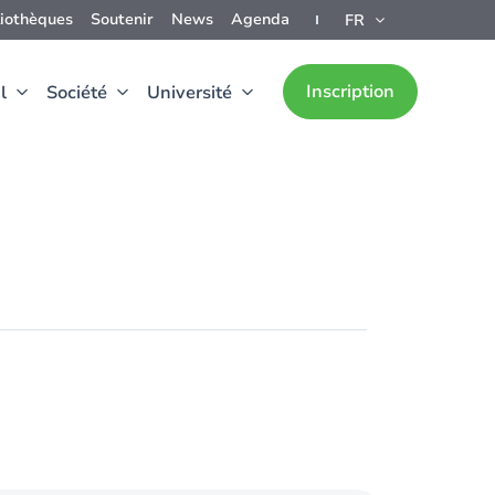
liothèques
Soutenir
News
Agenda
FR
Inscription
l
Société
Université