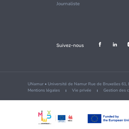
Journaliste
Suivez-nous
UNamur • Université de Namur Rue de Bruxelles 61,
Mentions légales
Vie privée
Gestion des 