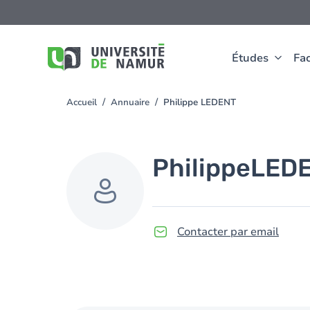
Aller au contenu principal
Aller
au
contenu
principal
Études
Fac
Accueil
Annuaire
Philippe LEDENT
You
are
here
Philippe
LED
Contacter par email