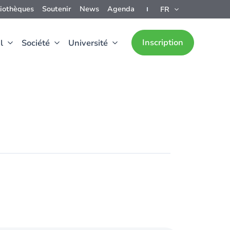
liothèques
Soutenir
News
Agenda
FR
Inscription
l
Société
Université