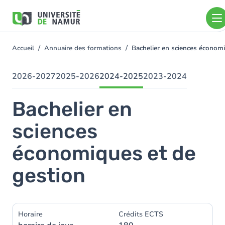
Aller au contenu principal
Aller
au
contenu
principal
Accueil
Annuaire des formations
Bachelier en sciences économ
You
are
here
2026-2027
2025-2026
2024-2025
2023-2024
Bachelier en
sciences
économiques et de
gestion
Horaire
Crédits ECTS