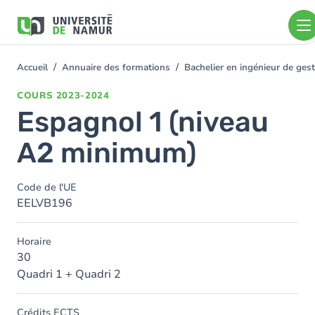
Aller au contenu principal
Aller
au
contenu
principal
Accueil
Annuaire des formations
Bachelier en ingénieur de ge
You
are
COURS
2023-2024
here
Espagnol 1 (niveau
A2 minimum)
Code de l'UE
EELVB196
Horaire
30
Quadri 1 + Quadri 2
Crédits ECTS