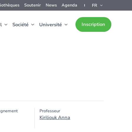
liothèques
Soutenir
News
Agenda
FR
Inscription
l
Société
Université
ignement
Professeur
Kiriliouk Anna