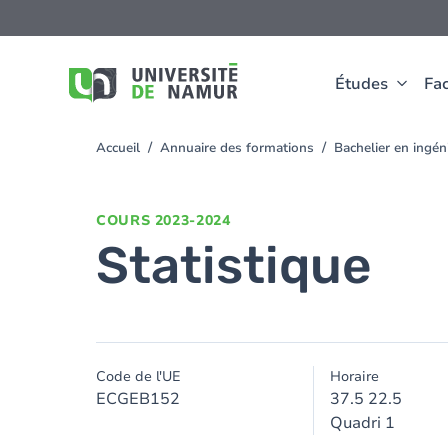
Aller au contenu principal
Aller
au
contenu
principal
Études
Fac
Accueil
Annuaire des formations
Bachelier en ingé
You
are
here
COURS
2023-2024
Statistique
Code de l'UE
Horaire
ECGEB152
37.5 22.5
Quadri 1