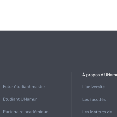
À propos d'UNam
Futur étudiant master
L'université
Etudiant UNamur
Les facultés
Partenaire académique
Les instituts de