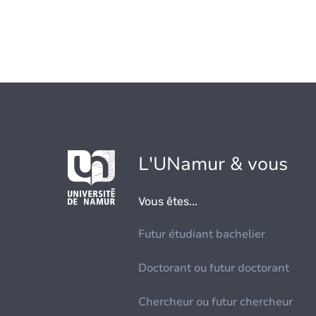
L'UNamur & vous
Vous êtes...
Futur étudiant bachelier
Doctorant ou futur doctorant
Chercheur ou futur chercheur