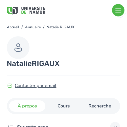
Aller au contenu principal
Aller
au
contenu
principal
Accueil
Annuaire
Natalie RIGAUX
You
are
here
Natalie
RIGAUX
Contacter par email
À propos
Cours
Recherche