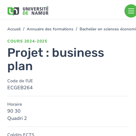
Aller au contenu principal
Aller
au
contenu
principal
Accueil
Annuaire des formations
Bachelier en sciences économ
You
are
COURS
2024-2025
here
Projet : business
plan
Code de l'UE
ECGEB264
Horaire
90 30
Quadri 2
Crédits ECTS