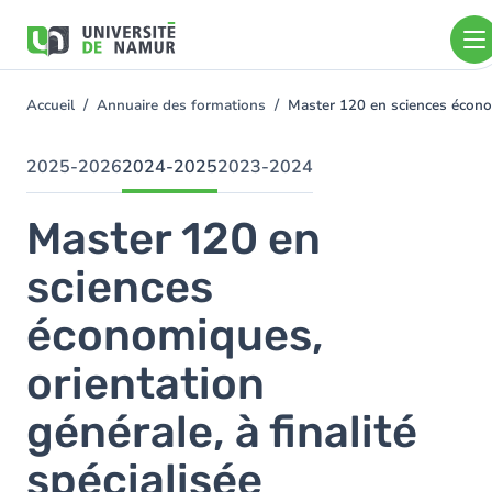
Aller au contenu principal
Aller
au
contenu
principal
Accueil
Annuaire des formations
Master 120 en sciences économ
You
are
here
2025-2026
2024-2025
2023-2024
Master 120 en
sciences
économiques,
orientation
générale, à finalité
spécialisée