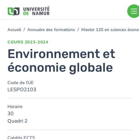
Aller au contenu principal
Aller
au
contenu
principal
Accueil
Annuaire des formations
Master 120 en sciences économ
You
are
COURS
2023-2024
here
Environnement et
économie globale
Code de l'UE
LESPO2103
Horaire
30
Quadri 2
Crédits ECTS