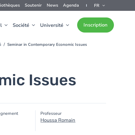
liothèques
Soutenir
News
Agenda
FR
Inscription
l
Société
Université
5
Seminar in Contemporary Economic Issues
mic Issues
ignement
Professeur
Houssa Romain