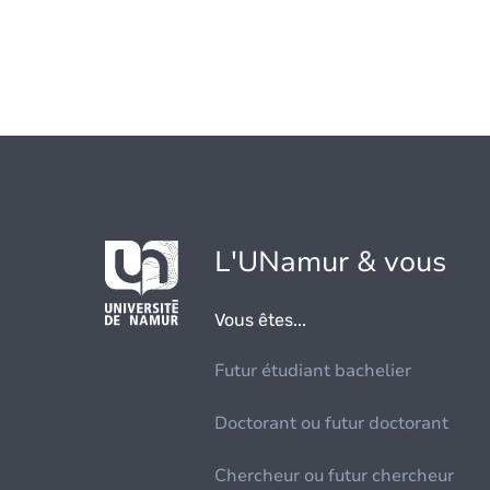
L'UNamur & vous
Vous êtes...
Futur étudiant bachelier
Doctorant ou futur doctorant
Chercheur ou futur chercheur