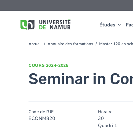
Aller au contenu principal
Aller
au
contenu
principal
Études
Fac
Accueil
Annuaire des formations
Master 120 en scie
You
are
here
COURS
2024-2025
Seminar in Co
Code de l'UE
Horaire
ECONM820
30
Quadri 1