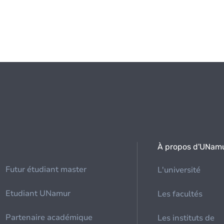
À propos d'UNam
Futur étudiant master
L'université
Etudiant UNamur
Les facultés
Partenaire académique
Les instituts de