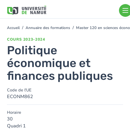
Aller au contenu principal
Aller
au
contenu
principal
Accueil
Annuaire des formations
Master 120 en sciences économ
You
are
COURS
2023-2024
here
Politique
économique et
finances publiques
Code de l'UE
ECONM862
Horaire
30
Quadri 1