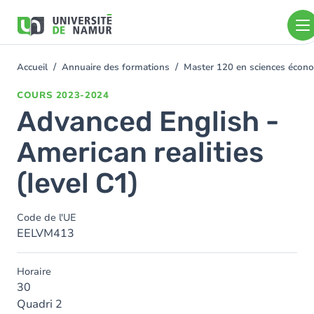
Aller au contenu principal
Aller
au
contenu
principal
Accueil
Annuaire des formations
Master 120 en sciences économ
You
are
COURS
2023-2024
here
Advanced English -
American realities
(level C1)
Code de l'UE
EELVM413
Horaire
30
Quadri 2