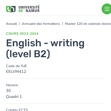
Aller au contenu principal
Aller
au
contenu
principal
Accueil
Annuaire des formations
Master 120 en sciences économ
You
are
COURS
2023-2024
here
English - writing
(level B2)
Code de l'UE
EELVM412
Horaire
30
Quadri 1
Crédits ECTS