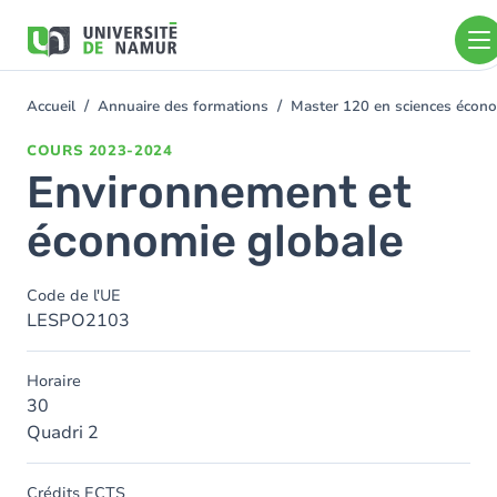
Aller au contenu principal
Aller
au
contenu
principal
Accueil
Annuaire des formations
Master 120 en sciences économ
You
are
COURS
2023-2024
here
Environnement et
économie globale
Code de l'UE
LESPO2103
Horaire
30
Quadri 2
Crédits ECTS