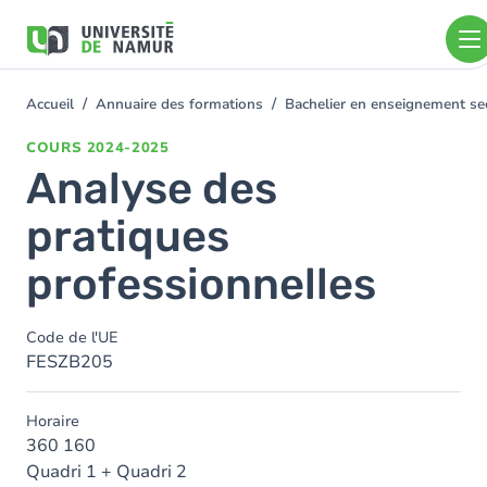
Aller au contenu principal
Aller
au
contenu
principal
Accueil
Annuaire des formations
Bachelier en enseignement se
You
are
COURS
2024-2025
here
Analyse des
pratiques
professionnelles
Code de l'UE
FESZB205
Horaire
360 160
Quadri 1 + Quadri 2