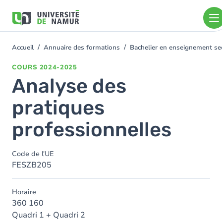
Aller au contenu principal
Aller
au
contenu
principal
Accueil
Annuaire des formations
Bachelier en enseignement s
You
are
COURS
2024-2025
here
Analyse des
pratiques
professionnelles
Code de l'UE
FESZB205
Horaire
360 160
Quadri 1 + Quadri 2