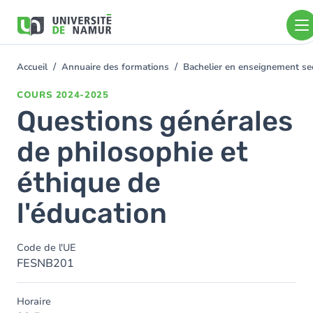
Aller au contenu principal
Aller
au
contenu
principal
Accueil
Annuaire des formations
Bachelier en enseignement s
You
are
COURS
2024-2025
here
Questions générales
de philosophie et
éthique de
l'éducation
Code de l'UE
FESNB201
Horaire