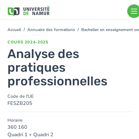
Aller au contenu principal
Aller
au
contenu
principal
Accueil
Annuaire des formations
Bachelier en enseignement se
You
are
COURS
2024-2025
here
Analyse des
pratiques
professionnelles
Code de l'UE
FESZB205
Horaire
360 160
Quadri 1 + Quadri 2