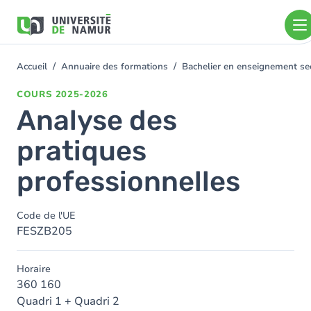
Aller au contenu principal
Aller
au
contenu
principal
Accueil
Annuaire des formations
Bachelier en enseignement se
You
are
COURS
2025-2026
here
Analyse des
pratiques
professionnelles
Code de l'UE
FESZB205
Horaire
360 160
Quadri 1 + Quadri 2