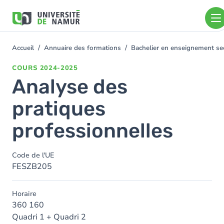
Aller au contenu principal
Aller
au
contenu
principal
Accueil
Annuaire des formations
Bachelier en enseignement sec
You
are
COURS
2024-2025
here
Analyse des
pratiques
professionnelles
Code de l'UE
FESZB205
Horaire
360 160
Quadri 1 + Quadri 2