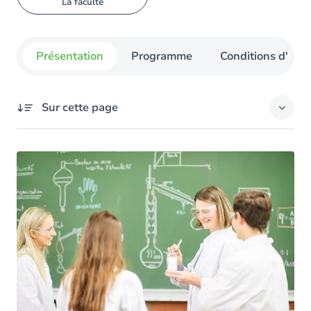
La faculté
Présentation
Programme
Conditions d'admi
Sur cette page
Présentation
Vous partez sur de bonnes bases
Méthodes d’enseignement
Aides à la réussite
Après le bachelier : le master