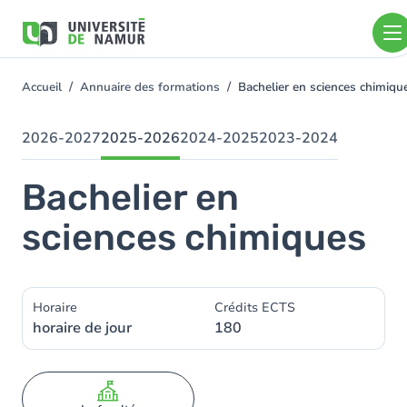
Aller au contenu principal
Aller
au
contenu
principal
Accueil
Annuaire des formations
Bachelier en sciences chimiq
You
are
here
2026-2027
2025-2026
2024-2025
2023-2024
Bachelier en
sciences chimiques
Horaire
Crédits ECTS
horaire de jour
180