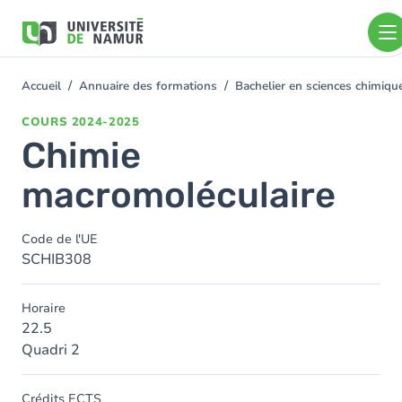
Aller au contenu principal
Aller
au
contenu
principal
Accueil
Annuaire des formations
Bachelier en sciences chimiq
You
are
COURS
2024-2025
here
Chimie
macromoléculaire
Code de l'UE
SCHIB308
Horaire
22.5
Quadri 2
Crédits ECTS