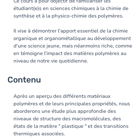
Table des matières
Ce cours a pour objectif de familiariser les
étudiant(e)s en sciences chimiques à la chimie de
Exercices
synthèse et à la physico-chimie des polymères.
Il vise à démontrer l'apport essentiel de la chimie
organique et organométallique au développement
d'une science jeune, mais néanmoins riche, comme
en témoigne l'impact des matières polymères au
niveau de notre vie quotidienne.
Contenu
Après un aperçu des différents matériaux
polymères et de leurs principales propriétés, nous
aborderons une étude plus approfondie des
niveaux de structure des macromolécules, des
états de la matière " plastique " et des transitions
thermiques associées.