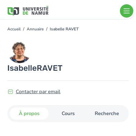
Aller au contenu principal
Aller
au
contenu
principal
Accueil
Annuaire
Isabelle RAVET
You
are
Image
here
Isabelle
RAVET
Contacter par email
À propos
Cours
Recherche