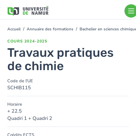
Aller au contenu principal
Aller
au
contenu
principal
Accueil
Annuaire des formations
Bachelier en sciences chimiq
You
are
COURS
2024-2025
here
Travaux pratiques
de chimie
Code de l'UE
SCHIB115
Horaire
+ 22.5
Quadri 1 + Quadri 2
Crédits ECTS