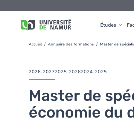
Aller au contenu principal
Aller
au
contenu
principal
Études
Fac
Accueil
Annuaire des formations
Master de spécia
You
are
here
2026-2027
2025-2026
2024-2025
Master de spé
économie du 