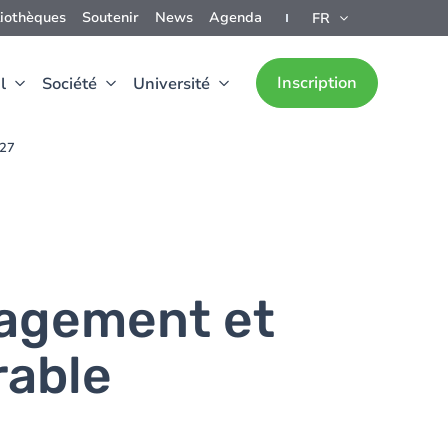
liothèques
Soutenir
News
Agenda
FR
Inscription
l
Société
Université
027
nagement et
rable