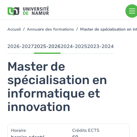
Aller au contenu principal
Aller
au
contenu
principal
Accueil
Annuaire des formations
Master de spécialisation en i
You
are
here
2026-2027
2025-2026
2024-2025
2023-2024
Master de
spécialisation en
informatique et
innovation
Horaire
Crédits ECTS