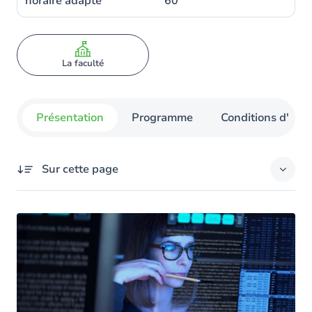
horaire adapté
60
La faculté
Présentation
Programme
Conditions d'admi
Sur cette page
Présentation
Vos objectifs
Les atouts de la formation à l’UNamur
Le programme