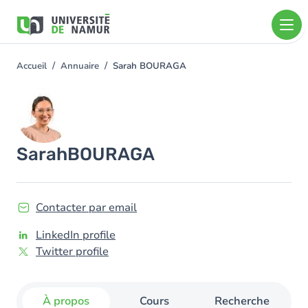
Aller au contenu principal
Aller
au
contenu
principal
Accueil
Annuaire
Sarah BOURAGA
You
are
Image
here
Sarah
BOURAGA
Contacter par email
LinkedIn profile
Twitter profile
À propos
Cours
Recherche