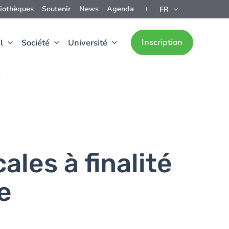
liothèques
Soutenir
News
Agenda
FR
Inscription
l
Société
Université
5
les à finalité
e