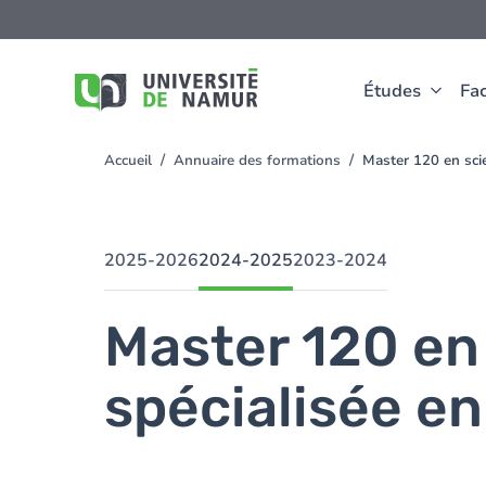
Aller au contenu principal
Aller
au
contenu
principal
Études
Fac
Accueil
Annuaire des formations
Master 120 en scie
You
are
here
2025-2026
2024-2025
2023-2024
Master 120 en 
spécialisée en