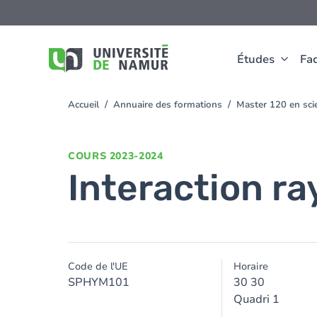
Aller au contenu principal
Aller
au
contenu
principal
Études
Fac
Accueil
Annuaire des formations
Master 120 en scie
You
are
here
COURS
2023-2024
Interaction r
Code de l'UE
Horaire
SPHYM101
30 30
Quadri 1