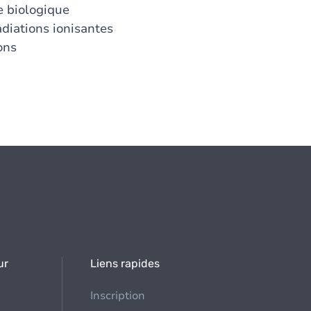
e biologique
adiations ionisantes
ons
ur
Liens rapides
Inscription