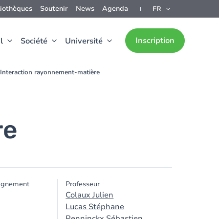
liothèques
Soutenir
News
Agenda
FR
Inscription
l
Société
Université
Interaction rayonnement-matière
re
ignement
Professeur
Colaux Julien
Lucas Stéphane
Penninckx Sébastien