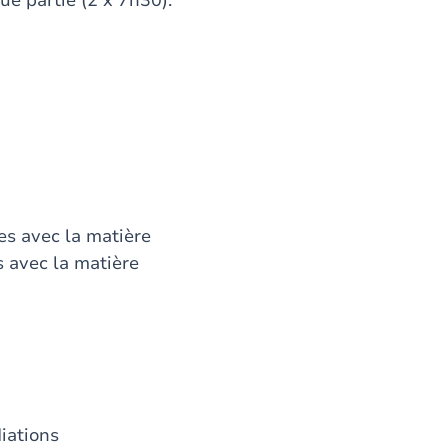
ue partie (2 x 7h30).
ées avec la matière
s avec la matière
diations