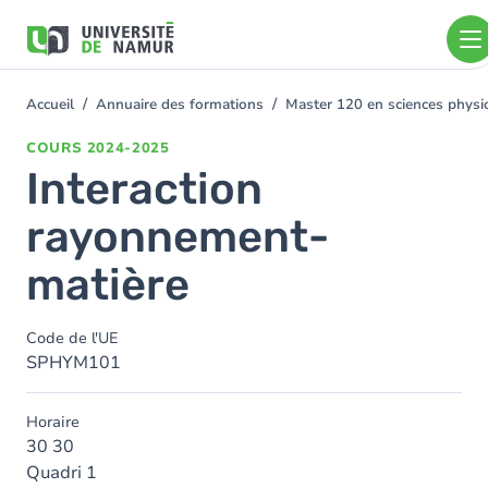
Aller au contenu principal
Aller
au
contenu
principal
Accueil
Annuaire des formations
Master 120 en sciences physi
You
are
COURS
2024-2025
here
Interaction
rayonnement-
matière
Code de l'UE
SPHYM101
Horaire
30 30
Quadri 1