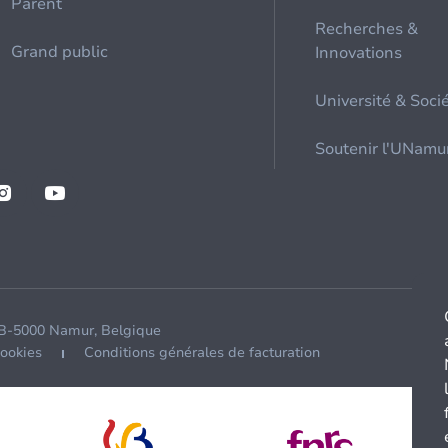
Parent
Recherches &
Grand public
Innovations
Université & Soci
Soutenir l'UNamu
 B-5000 Namur, Belgique
cookies
Conditions générales de facturation