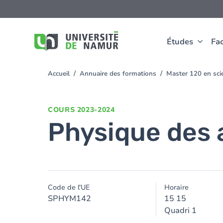
Aller au contenu principal
Aller
au
contenu
principal
Études
Fac
Accueil
Annuaire des formations
Master 120 en scie
You
are
here
COURS
2023-2024
Physique des 
Code de l'UE
Horaire
SPHYM142
15 15
Quadri 1