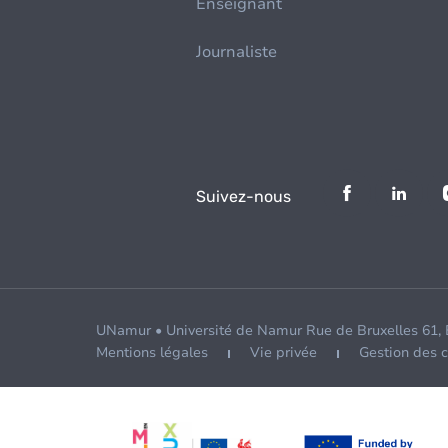
Enseignant
Journaliste
Suivez-nous
UNamur • Université de Namur Rue de Bruxelles 61,
Mentions légales
Vie privée
Gestion des 