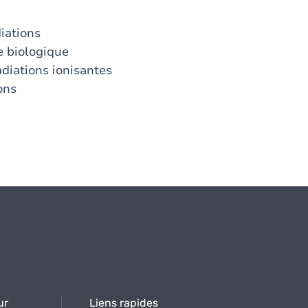
diations
e biologique
adiations ionisantes
ons
ur
Liens rapides