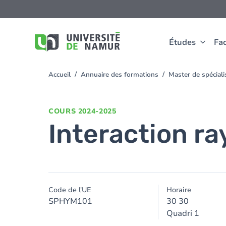
Aller au contenu principal
Aller
au
contenu
principal
Études
Fac
Accueil
Annuaire des formations
Master de spécial
You
are
here
COURS
2024-2025
Interaction r
Code de l'UE
Horaire
SPHYM101
30 30
Quadri 1