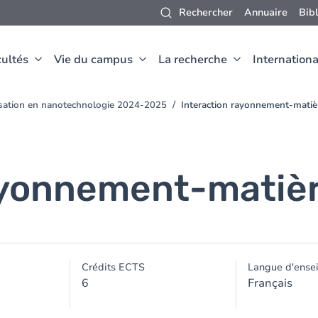
Rechercher
Annuaire
Bib
ultés
Vie du campus
La recherche
Internationa
isation en nanotechnologie 2024-2025
Interaction rayonnement-matiè
ayonnement-matiè
Crédits ECTS
Langue d'ense
6
Français