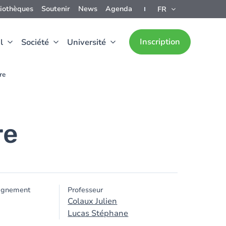
liothèques
Soutenir
News
Agenda
FR
Inscription
l
Société
Université
re
re
ignement
Professeur
Colaux Julien
Lucas Stéphane