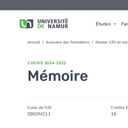
Aller au contenu principal
Aller
au
contenu
principal
Études
Fac
Accueil
Annuaire des formations
Master 120 en bioc
You
are
here
COURS
2024-2025
Mémoire
Code de l'UE
Crédits 
SBIOM211
16