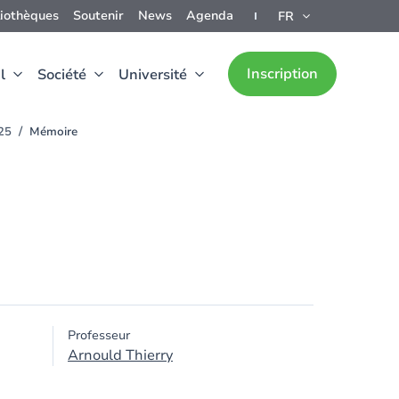
liothèques
Soutenir
News
Agenda
FR
Inscription
l
Société
Université
025
Mémoire
Professeur
Arnould Thierry