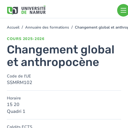
Aller au contenu principal
Aller
au
contenu
principal
Accueil
Annuaire des formations
Changement global et anthro
You
are
COURS
2025-2026
here
Changement global
et anthropocène
Code de l'UE
SSMRM102
Horaire
15 20
Quadri 1
Crédits ECTS