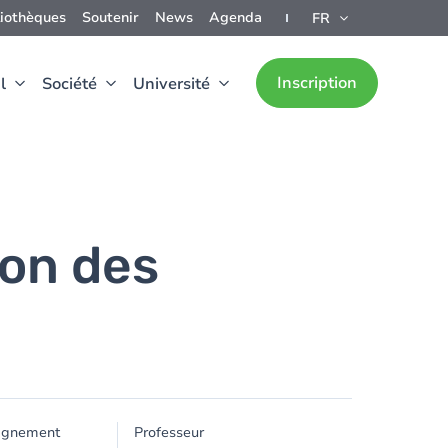
liothèques
Soutenir
News
Agenda
FR
Inscription
l
Société
Université
ion des
ignement
Professeur