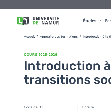
Aller au contenu principal
Aller
au
contenu
principal
Études
Fac
Accueil
Annuaire des formations
Introduction à la 
You
are
here
COURS
2025-2026
Introduction à
transitions s
Code de l'UE
Horaire