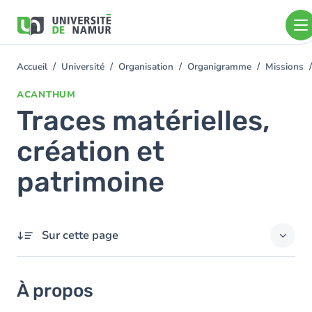
Aller au contenu principal
Aller
au
contenu
principal
Accueil
Université
Organisation
Organigramme
Missions
You
are
ACANTHUM
here
Traces matérielles,
création et
patrimoine
Sur cette page
À propos
À propos
Contact