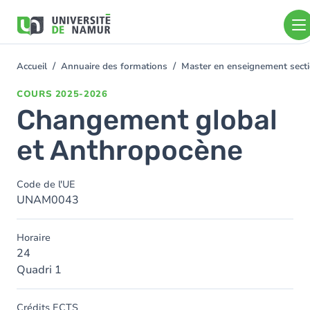
Aller au contenu principal
Aller
au
contenu
principal
Accueil
Annuaire des formations
Master en enseignement secti
You
are
COURS
2025-2026
here
Changement global
et Anthropocène
Code de l'UE
UNAM0043
Horaire
24
Quadri 1
Crédits ECTS