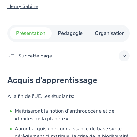
Henry Sabine
Présentation
Pédagogie
Organisation
Sur cette page
Acquis d'apprentissage
Acquis d'apprentissage
Objectifs
Contenu
A la fin de l'UE, les étudiants:
Table des matières
Maitriseront la notion d’anthropocène et de
« limites de la planète ».
Auront acquis une connaissance de base sur le
dérèglement climatique, la crise de la biodiversité,