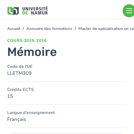
Aller au contenu principal
Aller
au
contenu
principal
Accueil
Annuaire des formations
Master de spécialisation en 
You
are
COURS
2025-2026
here
Mémoire
Code de l'UE
LLETM309
Crédits ECTS
15
Langue d'enseignement
Français