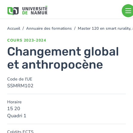
Aller au contenu principal
Aller
au
contenu
principal
Accueil
Annuaire des formations
Master 120 en smart rurality, 
You
are
COURS
2023-2024
here
Changement global
et anthropocène
Code de l'UE
SSMRM102
Horaire
15 20
Quadri 1
Crédits ECTS