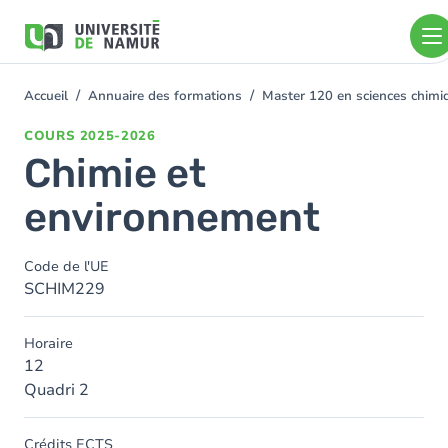
Aller au contenu principal
Aller
au
contenu
principal
Accueil
Annuaire des formations
Master 120 en sciences chimiq
You
are
COURS
2025-2026
here
Chimie et
environnement
Code de l'UE
SCHIM229
Horaire
12
Quadri 2
Crédits ECTS