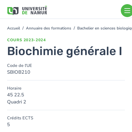
Aller au contenu principal
Aller
au
contenu
principal
Accueil
Annuaire des formations
Bachelier en sciences biolog
You
are
COURS
2023-2024
here
Biochimie générale I
Code de l'UE
SBIOB210
Horaire
45 22.5
Quadri 2
Crédits ECTS
5