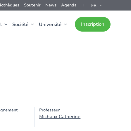
liothèques
Soutenir
News
Agenda
FR
Inscription
l
Société
Université
ignement
Professeur
Michaux Catherine