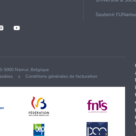
Université & Soci
Soutenir l'UNamu
 B-5000 Namur, Belgique
cookies
Conditions générales de facturation