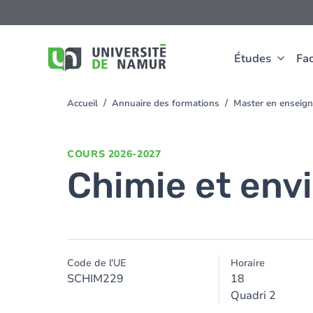
Aller au contenu principal
Aller
au
contenu
principal
Études
Fac
Accueil
Annuaire des formations
Master en enseign
You
are
here
COURS
2026-2027
Chimie et en
Code de l'UE
Horaire
SCHIM229
18
Quadri 2