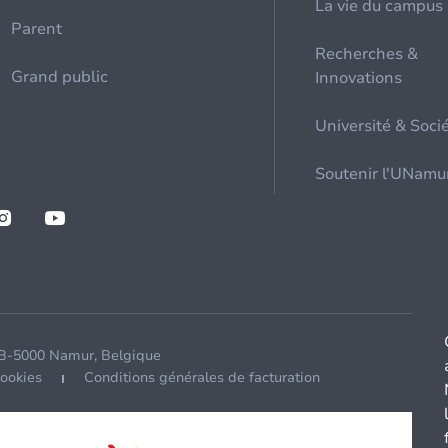
La vie du campus
Parent
Recherches &
Grand public
Innovations
Université & Soci
Soutenir l'UNamu
 B-5000 Namur, Belgique
cookies
Conditions générales de facturation