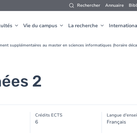
Rechercher
Annuaire
Bib
ultés
Vie du campus
La recherche
Internationa
ment supplémentaires au master en sciences informatiques (horaire déc
nées 2
Crédits ECTS
Langue d'ense
6
Français