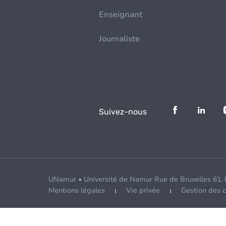
Enseignant
Journaliste
Suivez-nous
UNamur • Université de Namur Rue de Bruxelles 61,
Mentions légales
Vie privée
Gestion des 