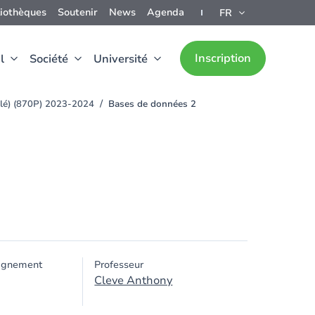
liothèques
Soutenir
News
Agenda
FR
Inscription
l
Société
Université
alé) (870P) 2023-2024
Bases de données 2
ignement
Professeur
Cleve Anthony