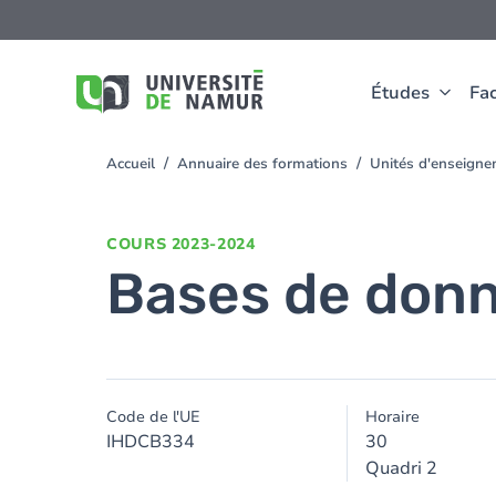
Aller au contenu principal
Aller
au
contenu
principal
Études
Fac
Accueil
Annuaire des formations
Unités d'enseigne
You
are
here
COURS
2023-2024
Bases de don
Code de l'UE
Horaire
IHDCB334
30
Quadri 2